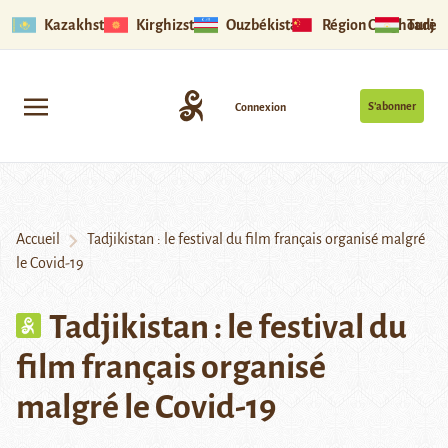
Kazakhstan
Kirghizstan
Ouzbékistan
Région Ouïghoure
Tadjik
S’abonner
Connexion
Accueil
Tadjikistan : le festival du film français organisé malgré
le Covid-19
Tadjikistan : le festival du
film français organisé
malgré le Covid-19