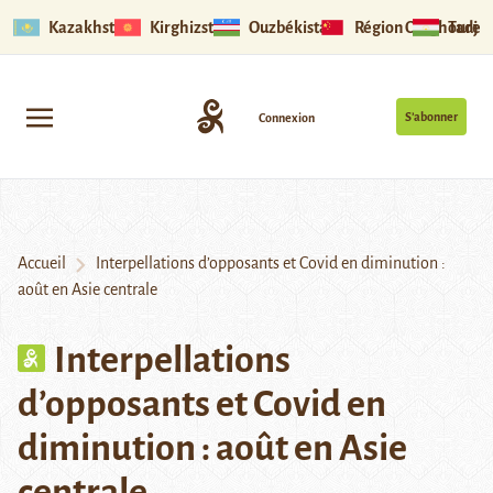
Kazakhstan
Kirghizstan
Ouzbékistan
Région Ouïghoure
Tadjik
S’abonner
Connexion
Accueil
Interpellations d’opposants et Covid en diminution :
août en Asie centrale
Interpellations
d’opposants et Covid en
diminution : août en Asie
centrale