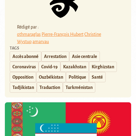
Rédigé par :
othmaraglas
Pierre-François Hubert
Christine
Wystup
amarvau
TAGS
Accès abonné
Arrestation
Asie centrale
Coronavirus
Covid-19
Kazakhstan
Kirghizstan
Opposition
Ouzbékistan
Politique
Santé
Tadjikistan
Traduction
Turkménistan