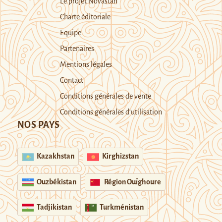
Le projet Novastan
Charte éditoriale
Equipe
Partenaires
Mentions légales
Contact
Conditions générales de vente
Conditions générales d’utilisation
NOS PAYS
Kazakhstan
Kirghizstan
Ouzbékistan
Région Ouïghoure
Tadjikistan
Turkménistan