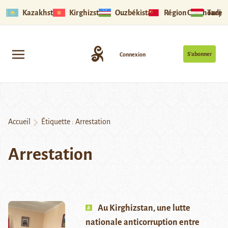
Kazakhstan
Kirghizstan
Ouzbékistan
Région Ouïghoure
Tadjik
S’abonner
Connexion
Accueil
Étiquette :
Arrestation
Arrestation
Au Kirghizstan, une lutte
nationale anticorruption entre