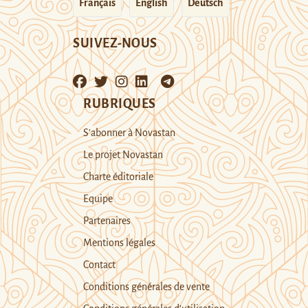
Français
English
Deutsch
SUIVEZ-NOUS
RUBRIQUES
S’abonner à Novastan
Le projet Novastan
Charte éditoriale
Equipe
Partenaires
Mentions légales
Contact
Conditions générales de vente