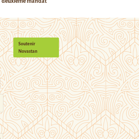
deuxième mandat
Soutenir
Novastan
n