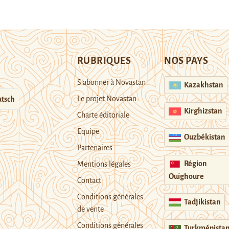
RUBRIQUES
NOS PAYS
S’abonner à Novastan
Kazakhstan
Le projet Novastan
tsch
Kirghizstan
Charte éditoriale
Equipe
Ouzbékistan
Partenaires
Région
Mentions légales
Ouïghoure
Contact
Conditions générales
Tadjikistan
de vente
Conditions générales
Turkménista