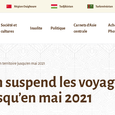
Région Ouïghoure
Tadjikistan
Turkménistan
Société et
Carnets d’Asie
Ach
Insolite
Politique
cultures
centrale
Phot
 territoire jusqu’en mai 2021
 suspend les voyage
usqu’en mai 2021