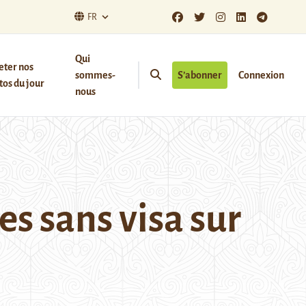
FR
Qui
eter nos
sommes-
S’abonner
Connexion
os du jour
nous
s sans visa sur