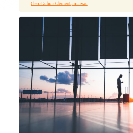
Clerc-Dubois Clément
amarvau