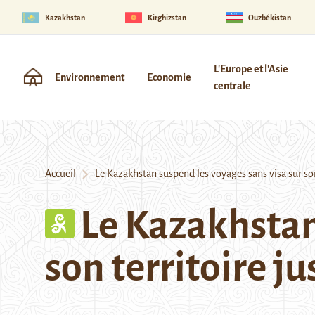
Kazakhstan
Kirghizstan
Ouzbékistan
L'Europe et l'Asie
Environnement
Economie
centrale
Accueil
Le Kazakhstan suspend les voyages sans visa sur son
Le Kazakhstan
son territoire j