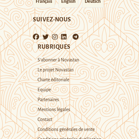
Français
English
Deutsch
SUIVEZ-NOUS
RUBRIQUES
S’abonner à Novastan
Le projet Novastan
Charte éditoriale
Equipe
Partenaires
Mentions légales
Contact
Conditions générales de vente