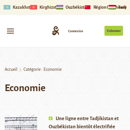
Kazakhstan
Kirghizstan
Ouzbékistan
Région Ouïghoure
Tadjik
S’abonner
Connexion
Accueil
Catégorie :
Economie
Economie
Une ligne entre Tadjikistan et
Ouzbékistan bientôt électrifiée