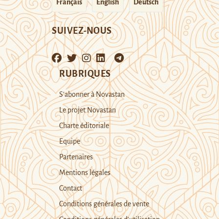
Français
English
Deutsch
SUIVEZ-NOUS
RUBRIQUES
S’abonner à Novastan
Le projet Novastan
Charte éditoriale
Equipe
Partenaires
Mentions légales
Contact
Conditions générales de vente