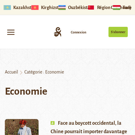
Kazakhstan
Kirghizstan
Ouzbékistan
Région Ouïghoure
Tadjik
S’abonner
Connexion
Accueil
Catégorie :
Economie
Economie
Face au boycott occidental, la
Chine pourrait importer davantage