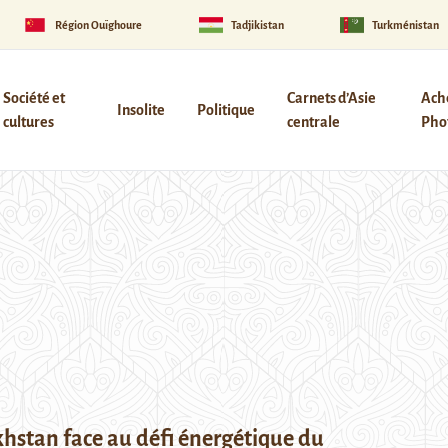
Région Ouïghoure
Tadjikistan
Turkménistan
Société et
Carnets d’Asie
Ach
Insolite
Politique
cultures
centrale
Phot
hstan face au défi énergétique du