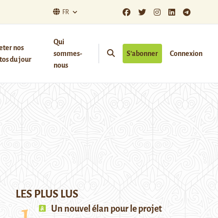
FR
Qui
eter nos
sommes-
S’abonner
Connexion
os du jour
nous
LES PLUS LUS
Un nouvel élan pour le projet