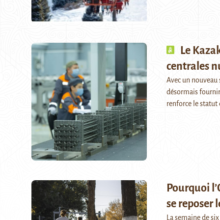
Le Kazak
centrales n
Avec un nouveau 
désormais fournir
renforce le statu
Pourquoi l’
se reposer 
La semaine de six