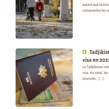
autant que la sit
comprendre les r
Tadjikis
visa en 202
Le Tadjikistan me
visa. Au total, le
touristes…
[...]