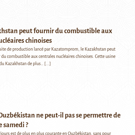
hstan peut fournir du combustible aux
ucléaires chinoises
site de production lancé par Kazatomprom, le Kazakhstan peut
 du combustible aux centrales nucléaires chinoises. Cette usine
t du Kazakhstan de plus…
[...]
Ouzbékistan ne peut-il pas se permettre de
le samedi ?
 jours est de plus en plus courante en Ouzbékistan, sans pour