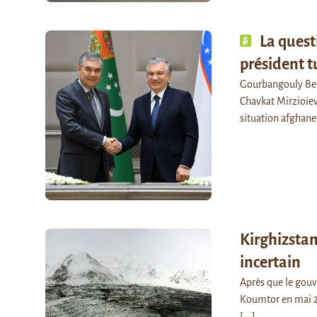
La quest
président 
Gourbangouly Be
Chavkat Mirzioïev 
situation afghane
Kirghizstan
incertain
Après que le gouv
Koumtor en mai 202
[...]