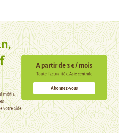
n,
f
A partir de 3 € / mois
Toute l’actualité d’Asie centrale
Abonnez-vous
ul média
mes
e votre aide