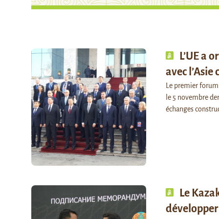
L’UE a 
avec l’Asie 
Le premier forum 
le 5 novembre der
échanges construc
Le Kaza
développer 