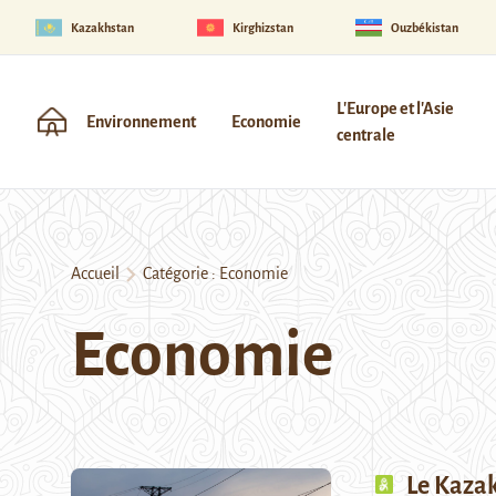
Kazakhstan
Kirghizstan
Ouzbékistan
L'Europe et l'Asie
Environnement
Economie
centrale
Accueil
Catégorie :
Economie
Economie
Le Kazak