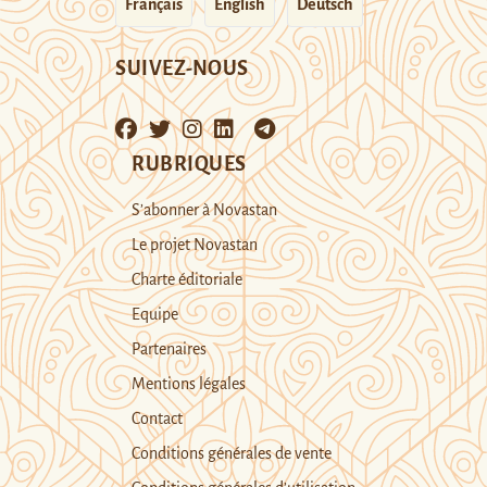
Français
English
Deutsch
SUIVEZ-NOUS
RUBRIQUES
S’abonner à Novastan
Le projet Novastan
Charte éditoriale
Equipe
Partenaires
Mentions légales
Contact
Conditions générales de vente