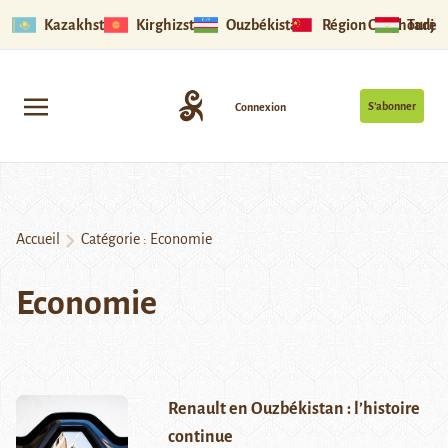
Kazakhstan
Kirghizstan
Ouzbékistan
Région Ouïghoure
Tadjik
S’abonner
Connexion
Accueil
Catégorie :
Economie
Economie
Renault en Ouzbékistan : l’histoire
continue