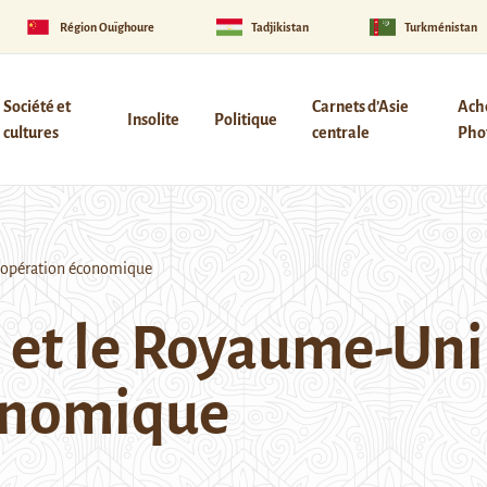
Région Ouïghoure
Tadjikistan
Turkménistan
Société et
Carnets d’Asie
Ach
Insolite
Politique
cultures
centrale
Phot
coopération économique
 et le Royaume-Uni 
conomique