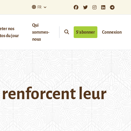
FR
Qui
eter nos
sommes-
S’abonner
Connexion
os du jour
nous
renforcent leur