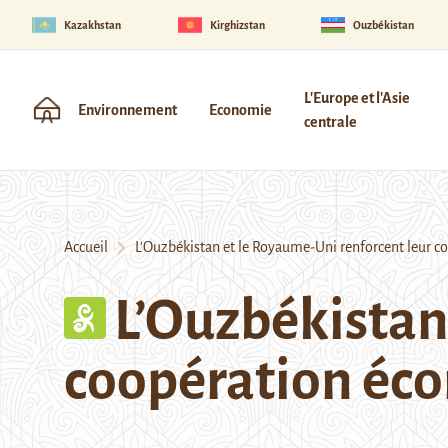
Kazakhstan
Kirghizstan
Ouzbékistan
L'Europe et l'Asie
Environnement
Economie
centrale
Accueil
L’Ouzbékistan et le Royaume-Uni renforcent leur 
L’Ouzbékistan
coopération é