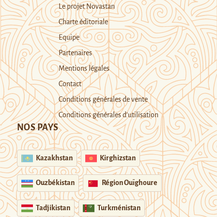
Le projet Novastan
Charte éditoriale
Equipe
Partenaires
Mentions légales
Contact
Conditions générales de vente
Conditions générales d’utilisation
NOS PAYS
Kazakhstan
Kirghizstan
Ouzbékistan
Région Ouïghoure
Tadjikistan
Turkménistan