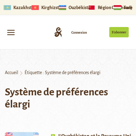
Kazakhstan
Kirghizstan
Ouzbékistan
Région Ouïghoure
Tadjik
S’abonner
Connexion
Accueil
Étiquette :
Système de préférences élargi
Système de préférences
élargi