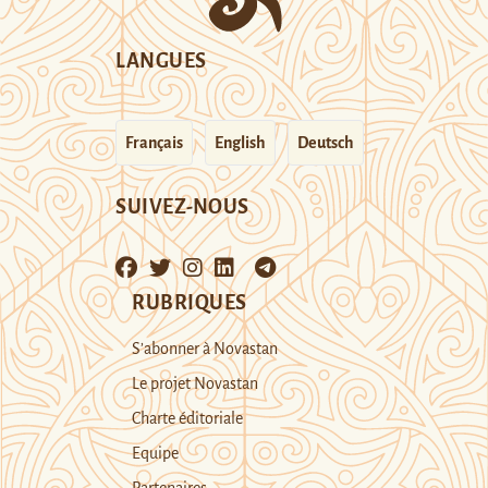
LANGUES
Français
English
Deutsch
SUIVEZ-NOUS
RUBRIQUES
S’abonner à Novastan
Le projet Novastan
Charte éditoriale
Equipe