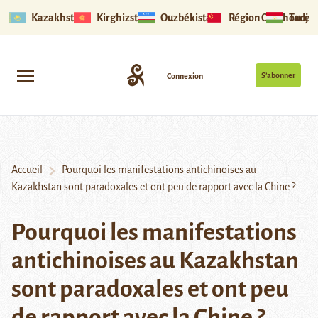
Kazakhstan
Kirghizstan
Ouzbékistan
Région Ouïghoure
Tadjik
S’abonner
Connexion
Accueil
Pourquoi les manifestations antichinoises au
Kazakhstan sont paradoxales et ont peu de rapport avec la Chine ?
Pourquoi les manifestations
antichinoises au Kazakhstan
sont paradoxales et ont peu
de rapport avec la Chine ?