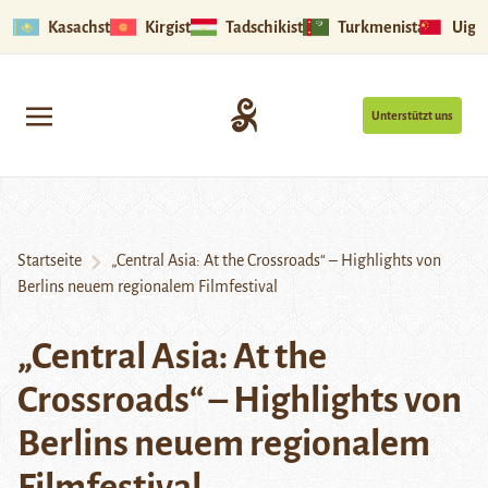
Kasachstan
Kirgistan
Tadschikistan
Turkmenistan
Uigu
Unterstützt uns
Startseite
„Central Asia: At the Crossroads“ – Highlights von
Berlins neuem regionalem Filmfestival
„Central Asia: At the
Crossroads“ – Highlights von
Berlins neuem regionalem
Filmfestival