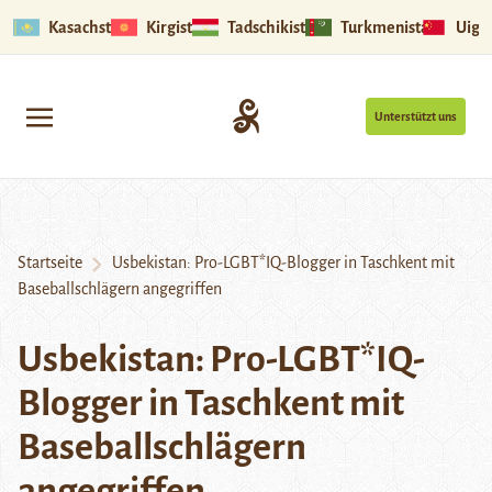
Kasachstan
Kirgistan
Tadschikistan
Turkmenistan
Uigu
Unterstützt uns
Startseite
Usbekistan: Pro-LGBT*IQ-Blogger in Taschkent mit
Baseballschlägern angegriffen
Usbekistan: Pro-LGBT*IQ-
Blogger in Taschkent mit
Baseballschlägern
angegriffen