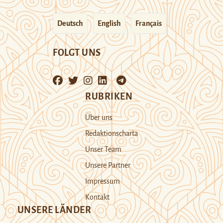
Deutsch
English
Français
FOLGT UNS
RUBRIKEN
Über uns
Redaktionscharta
Unser Team
Unsere Partner
Impressum
Kontakt
UNSERE LÄNDER