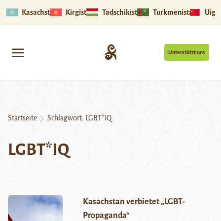
Kasachstan
Kirgistan
Tadschikistan
Turkmenistan
Uigu
Unterstützt uns
Startseite
Schlagwort:
LGBT*IQ
LGBT*IQ
Kasachstan verbietet „LGBT-
Propaganda“