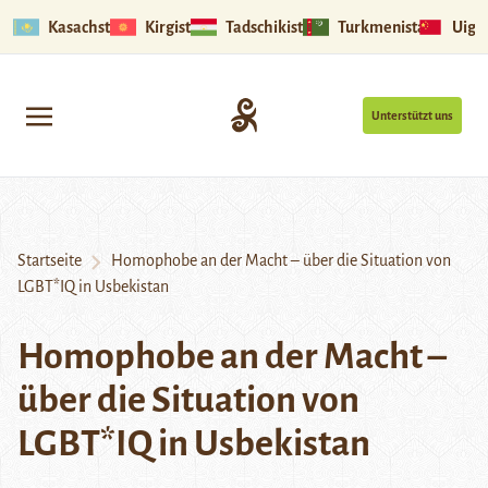
Kasachstan
Kirgistan
Tadschikistan
Turkmenistan
Uigu
Unterstützt uns
Startseite
Homophobe an der Macht – über die Situation von
LGBT*IQ in Usbekistan
Homophobe an der Macht –
über die Situation von
LGBT*IQ in Usbekistan