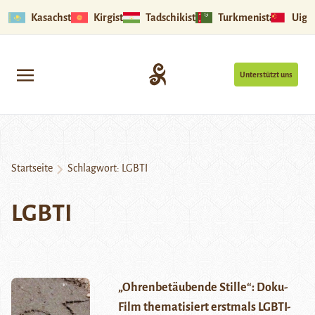
Kasachstan
Kirgistan
Tadschikistan
Turkmenistan
Uigu
Unterstützt uns
Startseite
Schlagwort:
LGBTI
LGBTI
„Ohrenbetäubende Stille“: Doku-
Film thematisiert erstmals LGBTI-