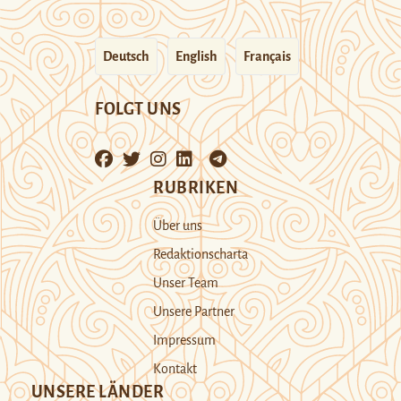
Deutsch
English
Français
FOLGT UNS
RUBRIKEN
Über uns
Redaktionscharta
Unser Team
Unsere Partner
Impressum
Kontakt
UNSERE LÄNDER