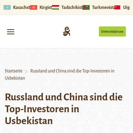
Kasachstan
Kirgistan
Tadschikistan
Turkmenistan
Uigu
Unterstützt uns
Startseite
Russland und China sind die Top-Investoren in
Usbekistan
Russland und China sind die
Top-Investoren in
Usbekistan