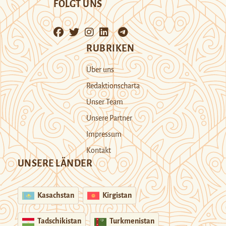
FOLGT UNS
RUBRIKEN
Über uns
Redaktionscharta
Unser Team
Unsere Partner
Impressum
Kontakt
UNSERE LÄNDER
Kasachstan
Kirgistan
Tadschikistan
Turkmenistan