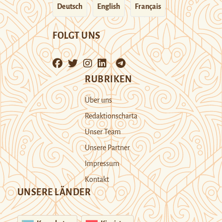
Deutsch
English
Français
FOLGT UNS
RUBRIKEN
Über uns
Redaktionscharta
Unser Team
Unsere Partner
Impressum
Kontakt
UNSERE LÄNDER