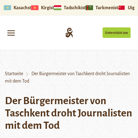
Kasachstan
Kirgistan
Tadschikistan
Turkmenistan
Uigu
Unterstützt uns
Startseite
Der Bürgermeister von Taschkent droht Journalisten
mit dem Tod
Der Bürgermeister von
Taschkent droht Journalisten
mit dem Tod