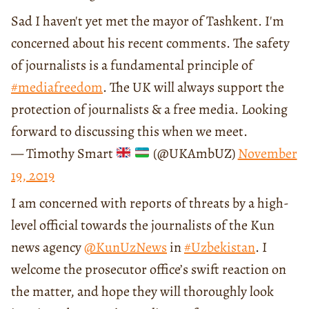
Sad I haven't yet met the mayor of Tashkent. I'm
concerned about his recent comments. The safety
of journalists is a fundamental principle of
#mediafreedom
. The UK will always support the
protection of journalists & a free media. Looking
forward to discussing this when we meet.
— Timothy Smart
(@UKAmbUZ)
November
19, 2019
I am concerned with reports of threats by a high-
level official towards the journalists of the Kun
news agency
@KunUzNews
in
#Uzbekistan
. I
welcome the prosecutor office’s swift reaction on
the matter, and hope they will thoroughly look