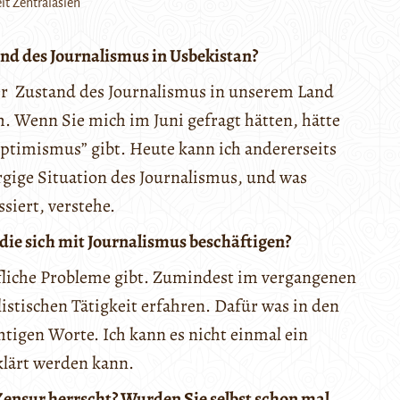
it Zentralasien
and des Journalismus in Usbekistan?
er Zustand des Journalismus in unserem Land
h. Wenn Sie mich im Juni gefragt hätten, hätte
 Optimismus” gibt. Heute kann ich andererseits
rgige Situation des Journalismus, und was
siert, verstehe.
die sich mit Journalismus beschäftigen?
ufliche Probleme gibt. Zumindest im vergangenen
istischen Tätigkeit erfahren. Dafür was in den
chtigen Worte. Ich kann es nicht einmal ein
klärt werden kann.
Zensur herrscht? Wurden Sie selbst schon mal