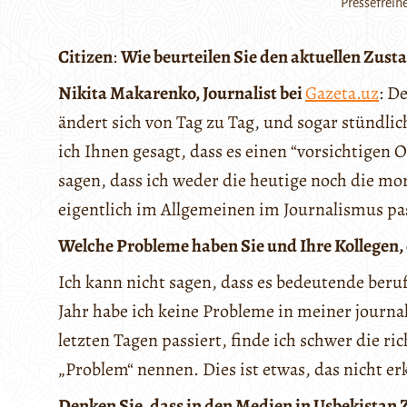
Pressefreihe
Citizen
:
Wie beurteilen Sie den aktuellen Zust
Nikita Makarenko, Journalist bei
Gazeta.uz
: D
ändert sich von Tag zu Tag, und sogar stündlic
ich Ihnen gesagt, dass es einen “vorsichtigen
sagen, dass ich weder die heutige noch die mo
eigentlich im Allgemeinen im Journalismus pas
Welche Probleme haben Sie und Ihre Kollegen, 
Ich kann nicht sagen, dass es bedeutende ber
Jahr habe ich keine Probleme in meiner journal
letzten Tagen passiert, finde ich schwer die ri
„Problem“ nennen. Dies ist etwas, das nicht er
Denken Sie, dass in den Medien in Usbekistan 