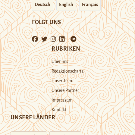
Deutsch
English
Français
FOLGT UNS
RUBRIKEN
Über uns
Redaktionscharta
Unser Team
Unsere Partner
Impressum
Kontakt
UNSERE LÄNDER