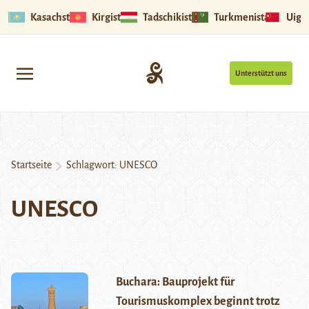
Kasachstan
Kirgistan
Tadschikistan
Turkmenistan
Uigu
Unterstützt uns
Startseite
Schlagwort:
UNESCO
UNESCO
Buchara: Bauprojekt für
Tourismuskomplex beginnt trotz