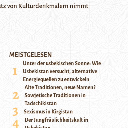
hutz von Kulturdenkmälern nimmt
MEISTGELESEN
Unter der usbekischen Sonne: Wie
Usbekistan versucht, alternative
Energiequellen zu entwickeln
Alte Traditionen, neue Namen?
Sowjetische Traditionen in
Tadschikistan
Sexismus in Kirgistan
Der Jungfräulichkeitskult in