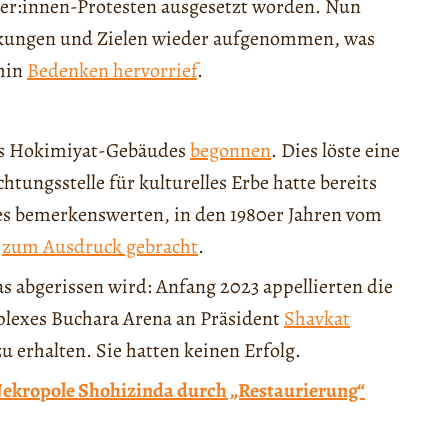
ger:innen-Protesten ausgesetzt worden. Nun
rkungen und Zielen wieder aufgenommen, was
rhin
Bedenken hervorrief
.
es Hokimiyat-Gebäudes
begonnen
. Dies löste eine
htungsstelle für kulturelles Erbe hatte bereits
ses bemerkenswerten, in den 1980er Jahren vom
s
zum Ausdruck gebracht
.
as abgerissen wird: Anfang 2023 appellierten die
plexes Buchara Arena an Präsident
Shavkat
zu erhalten. Sie hatten keinen Erfolg.
ekropole Shohizinda durch „Restaurierung“