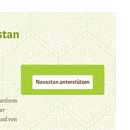
stan
Novastan unterstützen
attform
er
und von