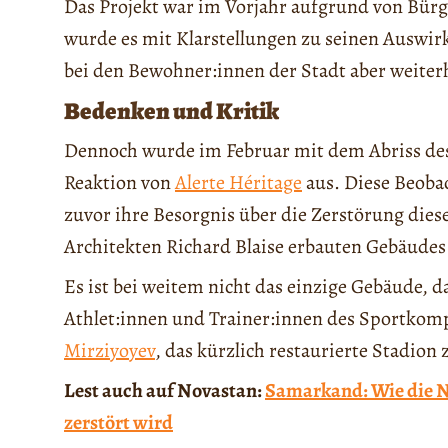
Das Projekt war im Vorjahr aufgrund von Bür
wurde es mit Klarstellungen zu seinen Auswi
bei den Bewohner:innen der Stadt aber weite
Bedenken und Kritik
Dennoch wurde im Februar mit dem Abriss d
Reaktion von
Alerte Héritage
aus. Diese Beobac
zuvor ihre Besorgnis über die Zerstörung die
Architekten Richard Blaise erbauten Gebäude
Es ist bei weitem nicht das einzige Gebäude, d
Athlet:innen und Trainer:innen des Sportkom
Mirziyoyev
, das kürzlich restaurierte Stadion 
Lest auch auf Novastan:
Samarkand: Wie die N
zerstört wird