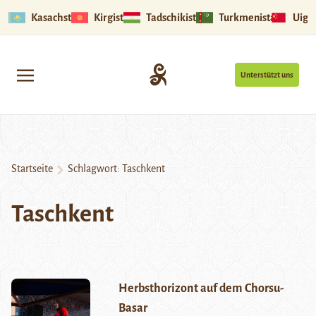
Kasachstan
Kirgistan
Tadschikistan
Turkmenistan
Uigu
Unterstützt uns
Startseite
Schlagwort:
Taschkent
Taschkent
Herbsthorizont auf dem Chorsu-
Basar