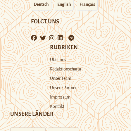
Deutsch
English
Français
FOLGT UNS
RUBRIKEN
Über uns
Redaktionscharta
Unser Team
Unsere Partner
Impressum
Kontakt
UNSERE LÄNDER