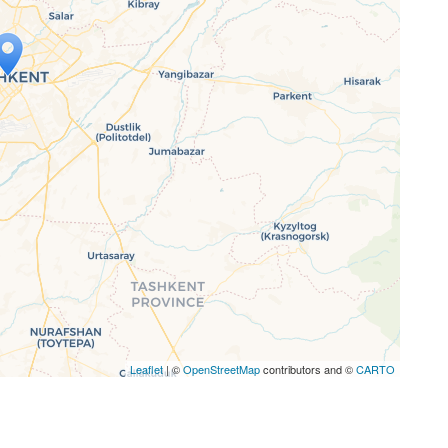
p wird geladen …
ne Seite vollständig geladen wurde,
letJS-Dateien.
Leaflet
| ©
OpenStreetMap
contributors and ©
CARTO