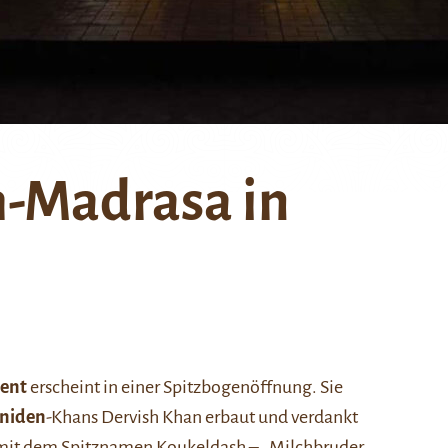
h-Madrasa in
kent
erscheint in einer Spitzbogenöffnung. Sie
niden
-Khans Dervish Khan erbaut und verdankt
mit dem Spitznamen Koukeldash – „Milchbruder