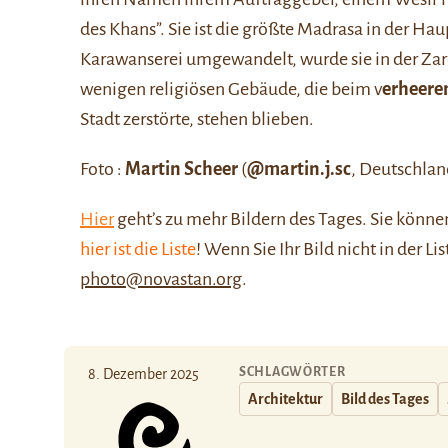
des Khans”. Sie ist die größte Madrasa in der Ha
Karawanserei umgewandelt, wurde sie in der Zare
wenigen religiösen Gebäude, die beim v
erheere
Stadt zerstörte, stehen blieben.
Foto :
Martin Scheer
(
@martin.j.sc
, Deutschlan
Hier
geht’s zu mehr Bildern des Tages. Sie kön
hier ist die Liste
! Wenn Sie Ihr Bild nicht in der Li
photo@novastan.org
.
SCHLAGWÖRTER
8. Dezember 2025
Architektur
Bild des Tages