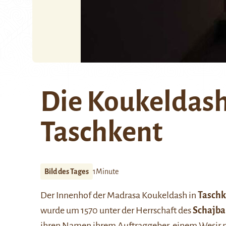
Die Koukeldas
Taschkent
Bild des Tages
1Minute
Der Innenhof der Madrasa Koukeldash in
Tasch
wurde um 1570 unter der Herrschaft des
Schajba
ihren Namen ihrem Auftraggeber, einem Wesir 