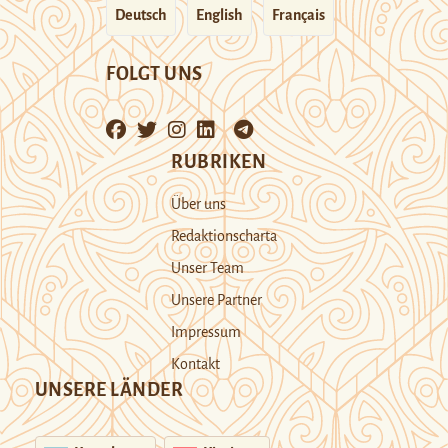
Deutsch
English
Français
FOLGT UNS
RUBRIKEN
Über uns
Redaktionscharta
Unser Team
Unsere Partner
Impressum
Kontakt
UNSERE LÄNDER