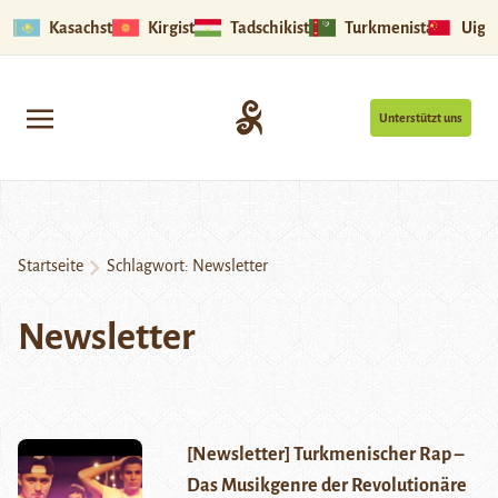
Kasachstan
Kirgistan
Tadschikistan
Turkmenistan
Uigu
Unterstützt uns
Startseite
Schlagwort:
Newsletter
Newsletter
[Newsletter] Turkmenischer Rap –
Das Musikgenre der Revolutionäre