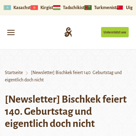
Kasachstan
Kirgistan
Tadschikistan
Turkmenistan
Uigu
Unterstützt uns
Startseite
[Newsletter] Bischkek feiert 140. Geburtstag und
eigentlich doch nicht
[Newsletter] Bischkek feiert
140. Geburtstag und
eigentlich doch nicht