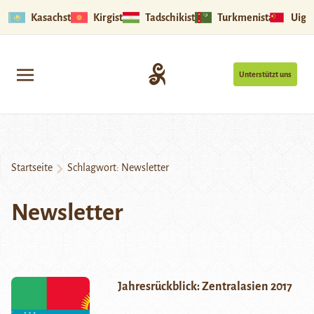
Kasachstan
Kirgistan
Tadschikistan
Turkmenistan
Uigu
Unterstützt uns
Startseite
Schlagwort:
Newsletter
Newsletter
Jahresrückblick: Zentralasien 2017