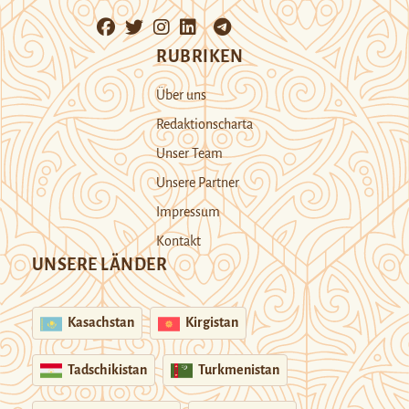
RUBRIKEN
Über uns
Redaktionscharta
Unser Team
Unsere Partner
Impressum
Kontakt
UNSERE LÄNDER
Kasachstan
Kirgistan
Tadschikistan
Turkmenistan