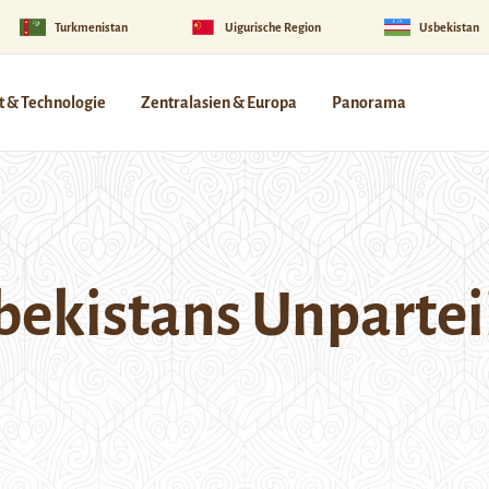
Turkmenistan
Uigurische Region
Usbekistan
 & Technologie
Zentralasien & Europa
Panorama
bekistans Unpartei