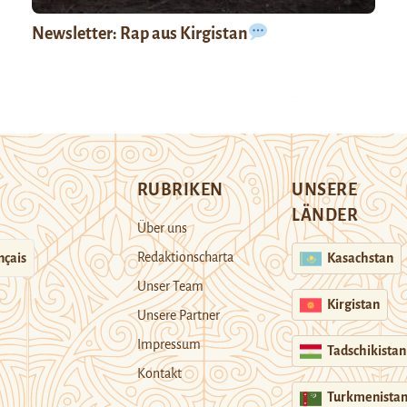
Newsletter: Rap aus Kirgistan
RUBRIKEN
UNSERE
LÄNDER
Über uns
Redaktionscharta
nçais
Kasachstan
Unser Team
Kirgistan
Unsere Partner
Impressum
Tadschikistan
Kontakt
Turkmenista