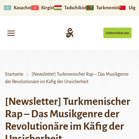
Kasachstan
Kirgistan
Tadschikistan
Turkmenistan
Uigu
Unterstützt uns
Startseite
[Newsletter] Turkmenischer Rap – Das Musikgenre
der Revolutionäre im Käfig der Unsicherheit
[Newsletter] Turkmenischer
Rap – Das Musikgenre der
Revolutionäre im Käfig der
Unsicherheit