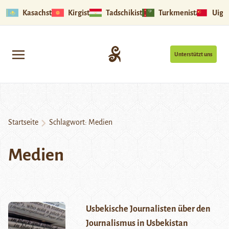
Kasachstan
Kirgistan
Tadschikistan
Turkmenistan
Uigu
Unterstützt uns
Startseite
Schlagwort:
Medien
Medien
Usbekische Journalisten über den
Journalismus in Usbekistan