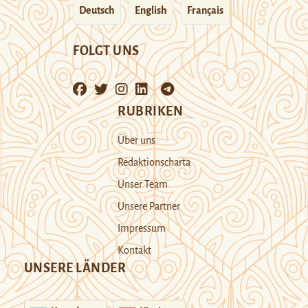
Deutsch
English
Français
FOLGT UNS
RUBRIKEN
Über uns
Redaktionscharta
Unser Team
Unsere Partner
Impressum
Kontakt
UNSERE LÄNDER