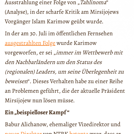
Ausstrahlung einer Folge von „
Tahlinoma
“
(Analyse), in der scharfe Kritik am Mirsijojews
Vorgänger Islam Karimow geübt wurde.
In der am 30. Juli im öffentlichen Fernsehen
ausgestrahlten Folge
wurde Karimow
vorgeworfen, er sei „
immer im Wettbewerb mit
den Nachbarländern um den Status des
(regionalen) Leaders, um seine Überlegenheit zu
beweisen
“. Dieses Verhalten habe zu einer Reihe
an Problemen geführt, die der aktuelle Präsident
Mirsijojew nun lösen müsse.
Ein „beispielloser Kampf “
Babur Alichanow, ehemaliger Vizedirektor und
neuer Direktor
von NTRK
betonte
zwar, dass er