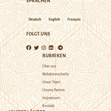
SPRACHEN
Deutsch
English
Français
FOLGT UNS
RUBRIKEN
Über uns
Redaktionscharta
Unser Team
Unsere Partner
Impressum
Kontakt