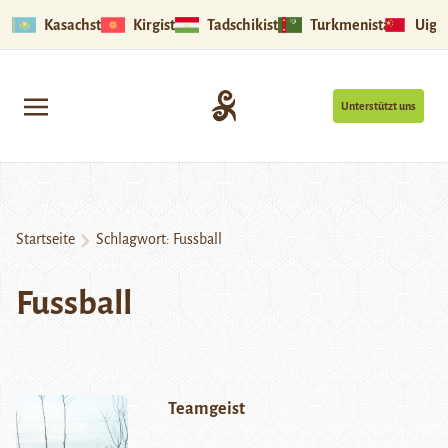
Kasachstan
Kirgistan
Tadschikistan
Turkmenistan
Uigu
Unterstützt uns
Startseite
Schlagwort:
Fussball
Fussball
Teamgeist