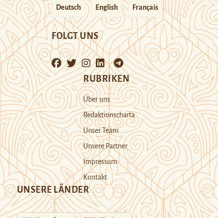
Deutsch
English
Français
FOLGT UNS
RUBRIKEN
Über uns
Redaktionscharta
Unser Team
Unsere Partner
Impressum
Kontakt
UNSERE LÄNDER