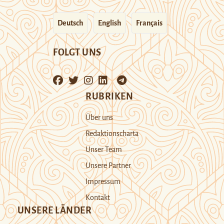
Deutsch
English
Français
FOLGT UNS
RUBRIKEN
Über uns
Redaktionscharta
Unser Team
Unsere Partner
Impressum
Kontakt
UNSERE LÄNDER