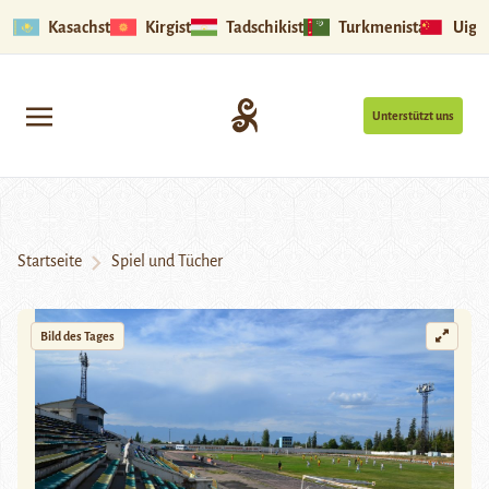
Kasachstan
Kirgistan
Tadschikistan
Turkmenistan
Uigu
Unterstützt uns
Startseite
Spiel und Tücher
Bild des Tages