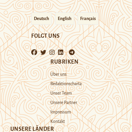
Deutsch
English
Français
FOLGT UNS
RUBRIKEN
Über uns
Redaktionscharta
Unser Team
Unsere Partner
Impressum
Kontakt
UNSERE LÄNDER