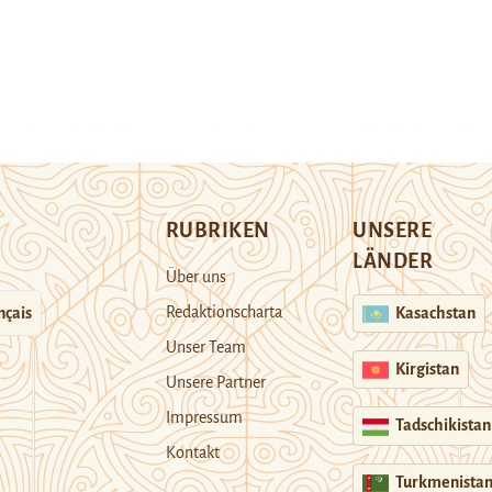
RUBRIKEN
UNSERE
LÄNDER
Über uns
Redaktionscharta
nçais
Kasachstan
Unser Team
Kirgistan
Unsere Partner
Impressum
Tadschikistan
Kontakt
Turkmenista