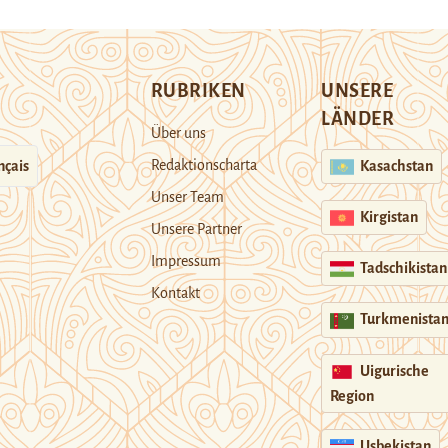
RUBRIKEN
UNSERE
LÄNDER
Über uns
Redaktionscharta
nçais
Kasachstan
Unser Team
Kirgistan
Unsere Partner
Impressum
Tadschikistan
Kontakt
Turkmenista
Uigurische
Region
Usbekistan