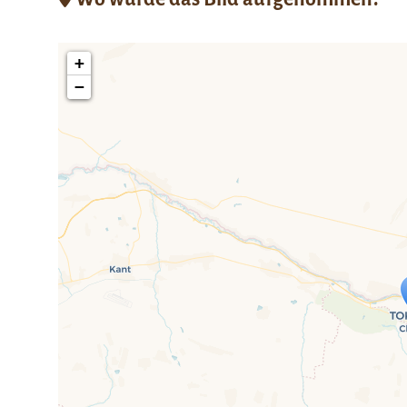
+
−
Travelers' Ma
Wenn du dies siehst, nachdem dei
fehlen leaf