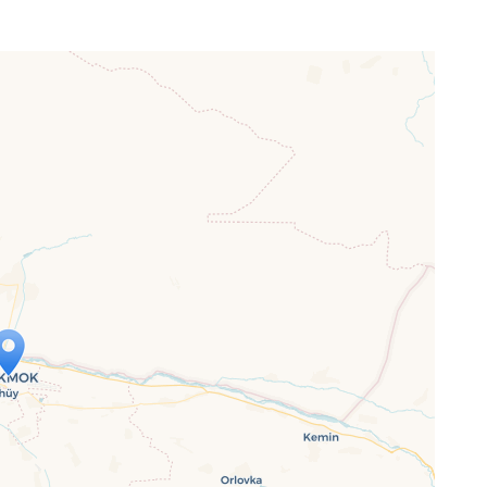
p wird geladen …
ne Seite vollständig geladen wurde,
letJS-Dateien.