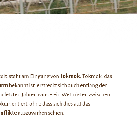
l
zeit, steht am Eingang von
Tokmok
. Tokmok, das
urm
bekannt ist, erstreckt sich auch entlang der
en letzten Jahren wurde ein Wettrüsten zwischen
kumentiert, ohne dass sich dies auf das
onflikte
auszuwirken schien.