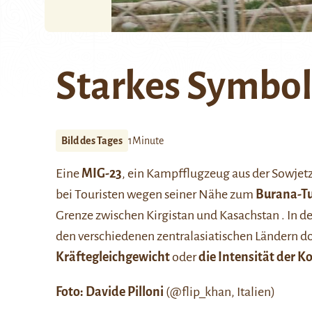
Starkes Symbo
Bild des Tages
1Minute
Eine
MIG-23
, ein Kampfflugzeug aus der Sowjet
bei Touristen wegen seiner Nähe zum
Burana-T
Grenze zwischen Kirgistan und Kasachstan . In d
den verschiedenen zentralasiatischen Ländern do
Kräftegleichgewicht
oder
die Intensität der K
Foto: Davide Pilloni
(
@flip_khan
, Italien)