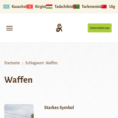
Kasachstan
Kirgistan
Tadschikistan
Turkmenistan
Uigu
Unterstützt uns
Startseite
Schlagwort:
Waffen
Waffen
Starkes Symbol