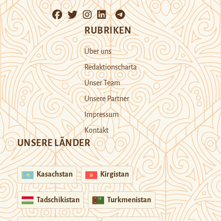
RUBRIKEN
Über uns
Redaktionscharta
Unser Team
Unsere Partner
Impressum
Kontakt
UNSERE LÄNDER
Kasachstan
Kirgistan
Tadschikistan
Turkmenistan