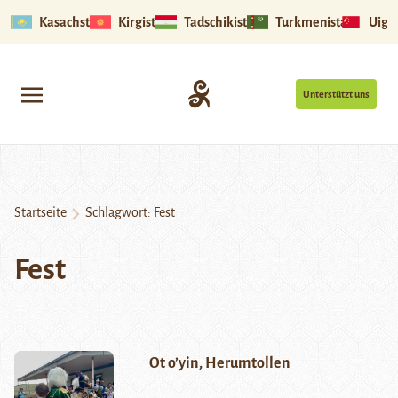
Kasachstan
Kirgistan
Tadschikistan
Turkmenistan
Uigu
Unterstützt uns
Startseite
Schlagwort:
Fest
Fest
Ot o’yin, Herumtollen