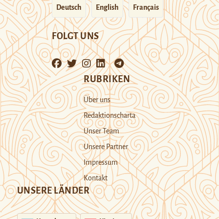
Deutsch
English
Français
FOLGT UNS
RUBRIKEN
Über uns
Redaktionscharta
Unser Team
Unsere Partner
Impressum
Kontakt
UNSERE LÄNDER