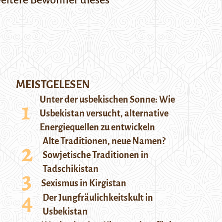
weitere Bewohner dieses
MEISTGELESEN
Unter der usbekischen Sonne: Wie
Usbekistan versucht, alternative
Energiequellen zu entwickeln
Alte Traditionen, neue Namen?
Sowjetische Traditionen in
Tadschikistan
Sexismus in Kirgistan
Der Jungfräulichkeitskult in
Usbekistan