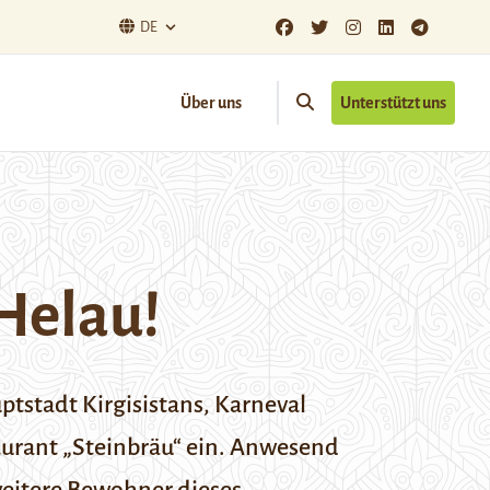
DE
Über uns
Unterstützt uns
 Helau!
ptstadt Kirgisistans, Karneval
taurant „Steinbräu“ ein. Anwesend