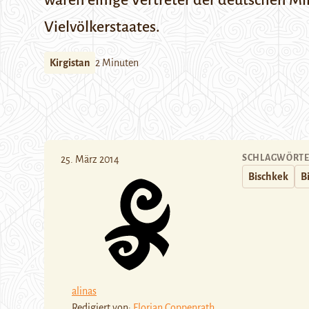
waren einige Vertreter der deutschen Mi
Vielvölkerstaates.
Kirgistan
2 Minuten
SCHLAGWÖRT
25. März 2014
Bischkek
B
alinas
Redigiert von:
Florian Coppenrath