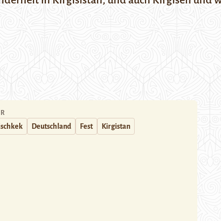
nderheit in Kirgisistan, und auch Kirgisen und 
ER
ischkek
Deutschland
Fest
Kirgistan