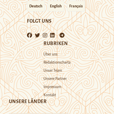
Deutsch
English
Français
FOLGT UNS
RUBRIKEN
Über uns
Redaktionscharta
Unser Team
Unsere Partner
Impressum
Kontakt
UNSERE LÄNDER