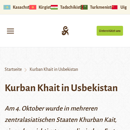
Kasachstan
Kirgistan
Tadschikistan
Turkmenistan
Uigu
Unterstützt uns
Startseite
Kurban Khait in Usbekistan
Kurban Khait in Usbekistan
Am 4. Oktober wurde in mehreren
zentralasiatischen Staaten Khurban Kait,