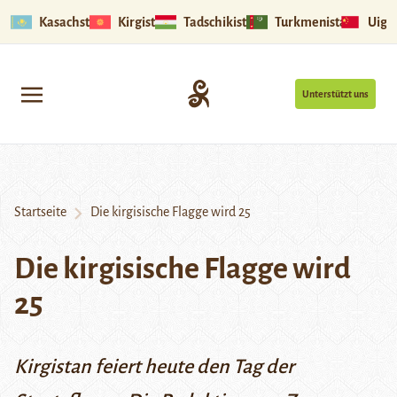
Kasachstan
Kirgistan
Tadschikistan
Turkmenistan
Uigu
Unterstützt uns
Startseite
Die kirgisische Flagge wird 25
Die kirgisische Flagge wird
25
Kirgistan feiert heute den Tag der