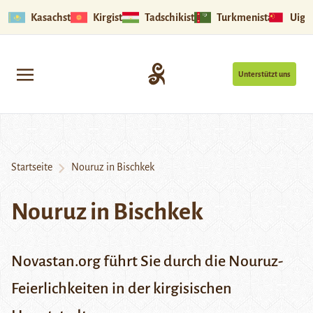
Kasachstan
Kirgistan
Tadschikistan
Turkmenistan
Uigu
Unterstützt uns
Startseite
Nouruz in Bischkek
Nouruz in Bischkek
Novastan.org führt Sie durch die Nouruz-
Feierlichkeiten in der kirgisischen