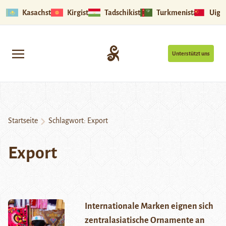
Kasachstan
Kirgistan
Tadschikistan
Turkmenistan
Uigu
Unterstützt uns
Startseite
Schlagwort:
Export
Export
Internationale Marken eignen sich
zentralasiatische Ornamente an