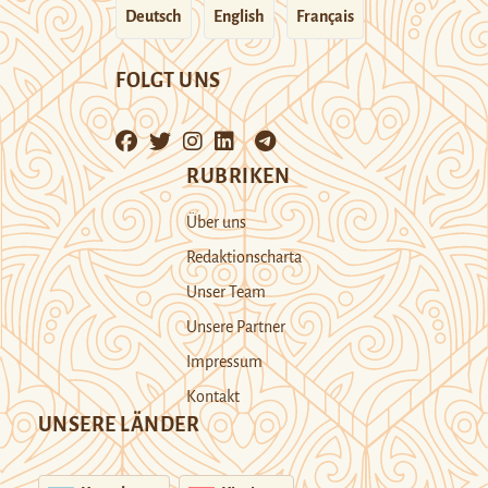
Deutsch
English
Français
FOLGT UNS
RUBRIKEN
Über uns
Redaktionscharta
Unser Team
Unsere Partner
Impressum
Kontakt
UNSERE LÄNDER