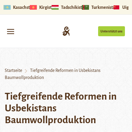
Kasachstan
Kirgistan
Tadschikistan
Turkmenistan
Uigu
Unterstützt uns
Startseite
Tiefgreifende Reformen in Usbekistans
Baumwollproduktion
Tiefgreifende Reformen in
Usbekistans
Baumwollproduktion