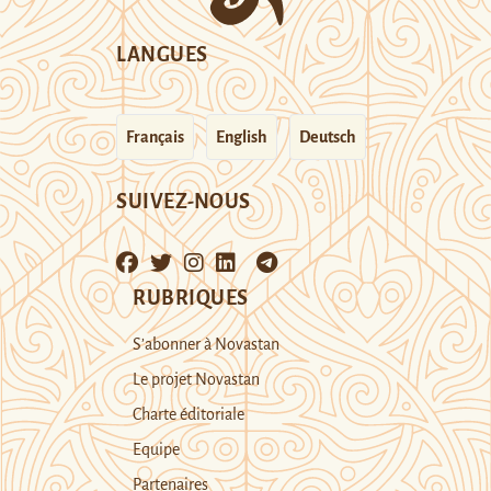
LANGUES
Français
English
Deutsch
SUIVEZ-NOUS
RUBRIQUES
S’abonner à Novastan
Le projet Novastan
Charte éditoriale
Equipe
Partenaires