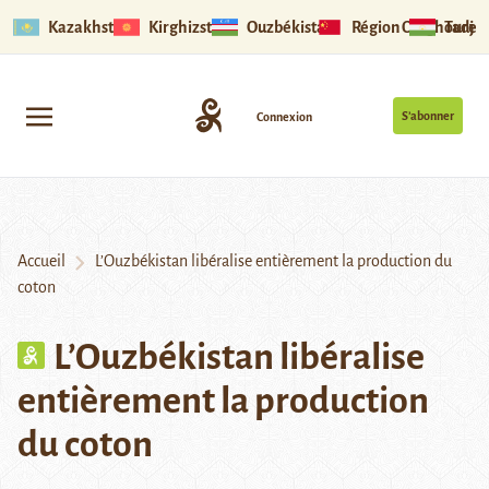
Kazakhstan
Kirghizstan
Ouzbékistan
Région Ouïghoure
Tadjik
S’abonner
Connexion
Accueil
L’Ouzbékistan libéralise entièrement la production du
coton
L’Ouzbékistan libéralise
entièrement la production
du coton