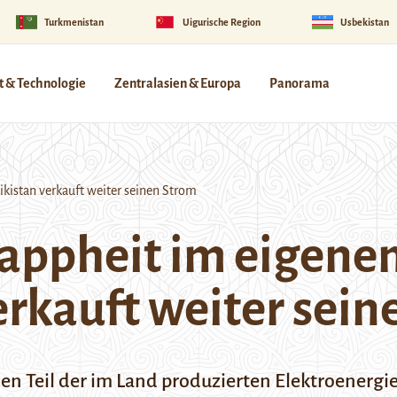
Turkmenistan
Uigurische Region
Usbekistan
 & Technologie
Zentralasien & Europa
Panorama
kistan verkauft weiter seinen Strom
appheit im eigene
erkauft weiter sei
n Teil der im Land produzierten Elektroenergie 