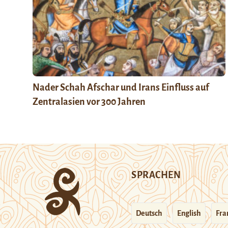
Nader Schah Afschar und Irans Einfluss auf
Zentralasien vor 300 Jahren
SPRACHEN
Deutsch
English
Fra