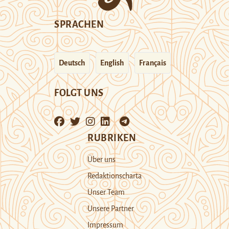
SPRACHEN
Deutsch
English
Français
FOLGT UNS
RUBRIKEN
Über uns
Redaktionscharta
Unser Team
Unsere Partner
Impressum