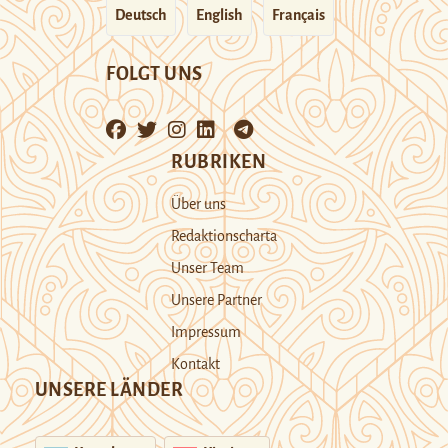
Deutsch
English
Français
FOLGT UNS
RUBRIKEN
Über uns
Redaktionscharta
Unser Team
Unsere Partner
Impressum
Kontakt
UNSERE LÄNDER