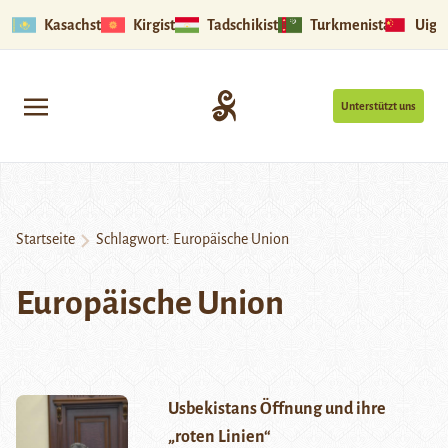
Kasachstan
Kirgistan
Tadschikistan
Turkmenistan
Uigu
Unterstützt uns
Startseite
Schlagwort:
Europäische Union
Europäische Union
Usbekistans Öffnung und ihre
„roten Linien“