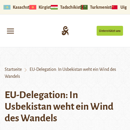
Kasachstan
Kirgistan
Tadschikistan
Turkmenistan
Uigu
Unterstützt uns
Startseite
EU-Delegation: In Usbekistan weht ein Wind des
Wandels
EU-Delegation: In
Usbekistan weht ein Wind
des Wandels