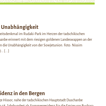
 Unabhängigkeit
itsdenkmal im Rudaki-Park im Herzen der tadschikischen
anbe erinnert mit dem riesigen goldenen Landeswappen an der
an die Unabhängigkeit von der Sowjetunion. Foto: Nissim
n)…
[...]
denz in den Bergen
ge Hissor, nahe der tadschikischen Hauptstadt Duschanbe
m 18. Jahrhundert als Sommerresidenz für die Emire von Buchara