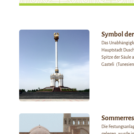
Symbol der
Das Unabhängigke
Hauptstadt Dusch
Spitze der Säule 
Gasteli (Tunesie
Sommerresi
Die Festungsanla
gelegen, wurde i