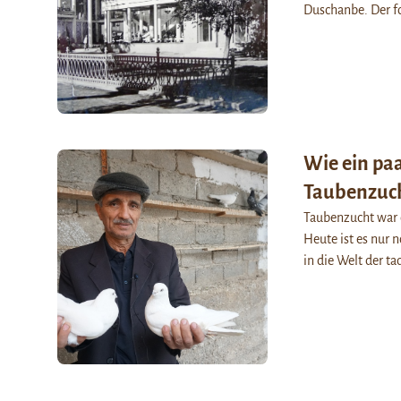
Duschanbe. Der f
Wie ein pa
Taubenzuch
Taubenzucht war e
Heute ist es nur 
in die Welt der t