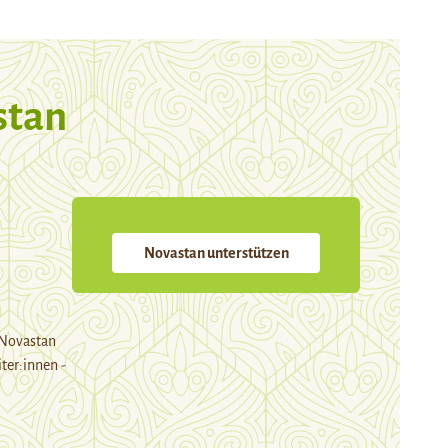
stan
Novastan unterstützen
 Novastan
ter:innen -