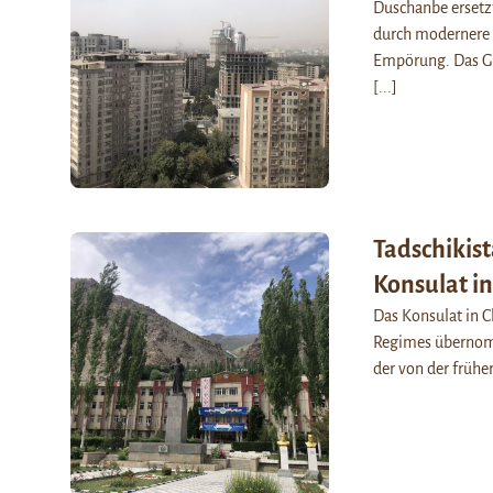
Duschanbe ersetzt
durch modernere B
Empörung. Das Ge
[...]
Tadschikist
Konsulat i
Das Konsulat in C
Regimes übernomm
der von der frühe