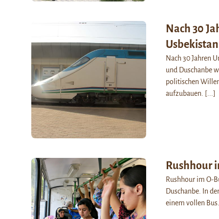
Nach 30 Ja
Usbekistan
Nach 30 Jahren U
und Duschanbe wi
politischen Wille
aufzubauen.
[...]
Rushhour in
Rushhour im O-Bus
Duschanbe. In den
einem vollen Bu