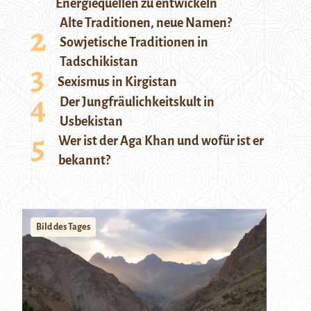
Energiequellen zu entwickeln
Alte Traditionen, neue Namen?
Sowjetische Traditionen in
Tadschikistan
Sexismus in Kirgistan
Der Jungfräulichkeitskult in
Usbekistan
Wer ist der Aga Khan und wofür ist er
bekannt?
Bild des Tages